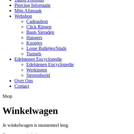
Piercing Informatie
Mijn Afspraak
Webshop
Cadeaubon
Click Ringen
Basis Sieraden
Hangers
Knopjes
Losse Balletjes/Studs
Tunnels
Edelstenen Encyclopedie
Edelstenen Encyclopedie
Werkingen
Sterrenbeeld
Over Ons
Contact
Shop
Winkelwagen
Je winkelwagen is momenteel leeg.