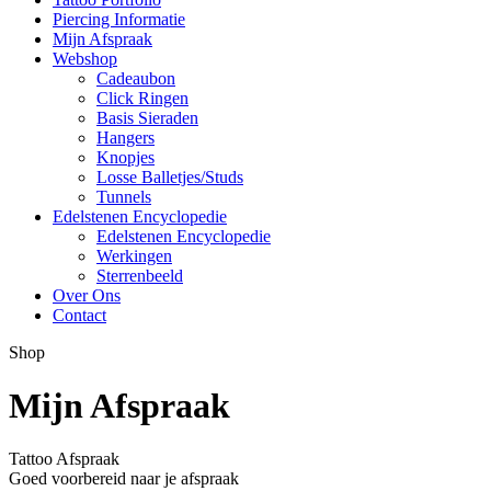
Piercing Informatie
Mijn Afspraak
Webshop
Cadeaubon
Click Ringen
Basis Sieraden
Hangers
Knopjes
Losse Balletjes/Studs
Tunnels
Edelstenen Encyclopedie
Edelstenen Encyclopedie
Werkingen
Sterrenbeeld
Over Ons
Contact
Shop
Mijn Afspraak
Tattoo Afspraak
Goed voorbereid naar je afspraak