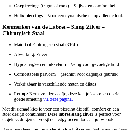
Oorpiercings
(tragus of rook) – Stijlvol en comfortabel
Helix piercings
– Voor een dynamische en opvallende look
Kenmerken van de Labret – Slang Zilver –
Chirurgisch Staal
Materiaal: Chirurgisch staal (316L)
Afwerking: Zilver
Hypoallergeen en nikkelarm – Veilig voor gevoelige huid
Comfortabele pasvorm – geschikt voor dagelijks gebruik
Verkrijgbaar in verschillende maten en diktes
Let op:
Komt zonder staafje, deze kan je los kopen op de
goede afmeting
via deze pagina.
Met dit sieraad kies je voor een piercing die stijl, comfort en een
stoer design combineert. Deze
labret slang zilver
is perfect voor
dagelijks dragen en voegt een edgy accent toe aan jouw look.
Bestel vandaag nog jouw
slang labret zilver
en geef je piercing een