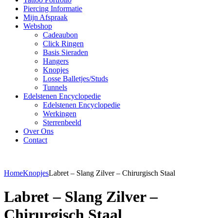
Piercing Informatie
Mijn Afspraak
Webshop
Cadeaubon
Click Ringen
Basis Sieraden
Hangers
Knopjes
Losse Balletjes/Studs
Tunnels
Edelstenen Encyclopedie
Edelstenen Encyclopedie
Werkingen
Sterrenbeeld
Over Ons
Contact
Home
Knopjes
Labret – Slang Zilver – Chirurgisch Staal
Labret – Slang Zilver –
Chirurgisch Staal