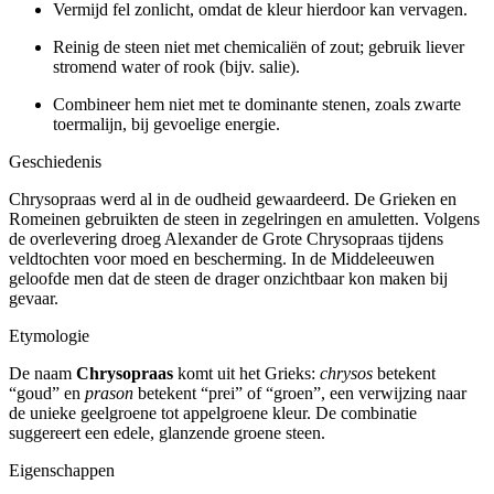
Vermijd fel zonlicht, omdat de kleur hierdoor kan vervagen.
Reinig de steen niet met chemicaliën of zout; gebruik liever
stromend water of rook (bijv. salie).
Combineer hem niet met te dominante stenen, zoals zwarte
toermalijn, bij gevoelige energie.
Geschiedenis
Chrysopraas werd al in de oudheid gewaardeerd. De Grieken en
Romeinen gebruikten de steen in zegelringen en amuletten. Volgens
de overlevering droeg Alexander de Grote Chrysopraas tijdens
veldtochten voor moed en bescherming. In de Middeleeuwen
geloofde men dat de steen de drager onzichtbaar kon maken bij
gevaar.
Etymologie
De naam
Chrysopraas
komt uit het Grieks:
chrysos
betekent
“goud” en
prason
betekent “prei” of “groen”, een verwijzing naar
de unieke geelgroene tot appelgroene kleur. De combinatie
suggereert een edele, glanzende groene steen.
Eigenschappen