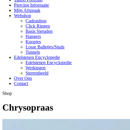
Piercing Informatie
Mijn Afspraak
Webshop
Cadeaubon
Click Ringen
Basis Sieraden
Hangers
Knopjes
Losse Balletjes/Studs
Tunnels
Edelstenen Encyclopedie
Edelstenen Encyclopedie
Werkingen
Sterrenbeeld
Over Ons
Contact
Shop
Chrysopraas